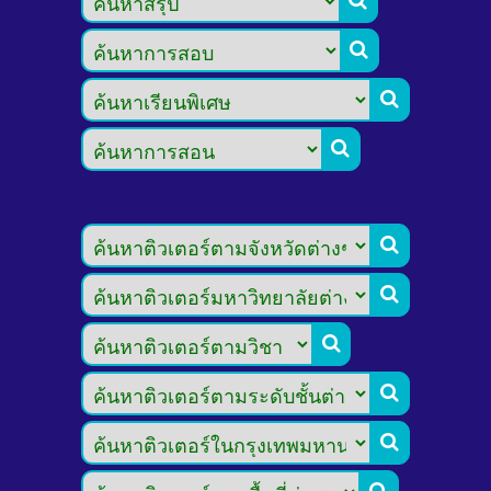








