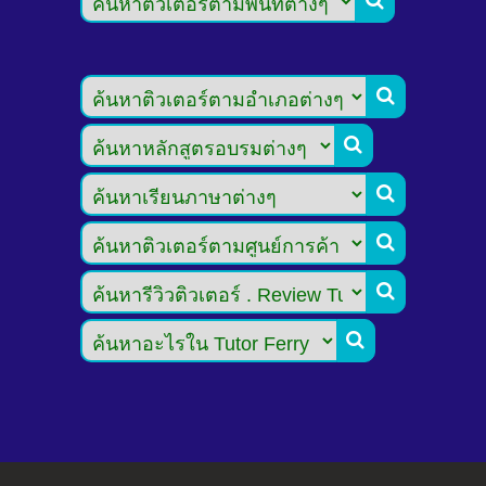






