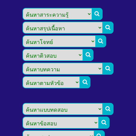







