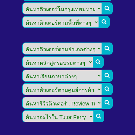







