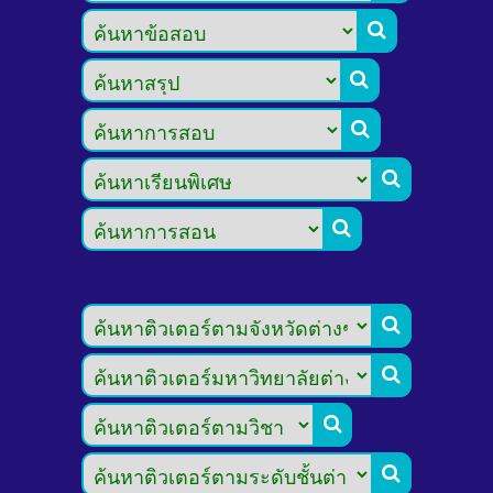








