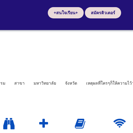
+สนใจเรียน+
สมัครติวเตอร์
รรม
สาขา
มหาวิทยาลัย
จังหวัด
เหตุผลที่ใครๆก็ให้ความไว