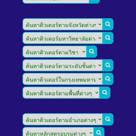







