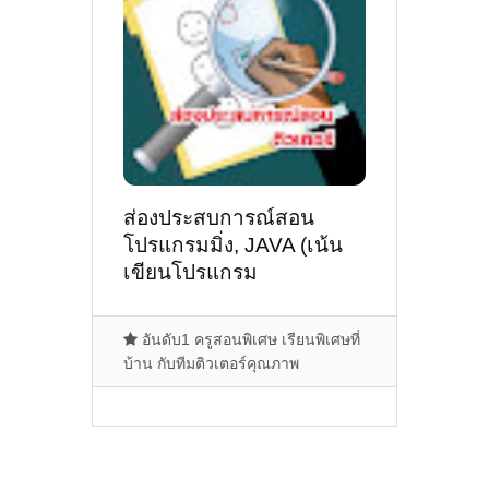
ส่องประสบการณ์สอน
โปรแกรมมิ่ง, JAVA (เน้น
เขียนโปรแกรม
ผ่านnetbean) ปี1 ของ
ติวเตอร์ ครูพี่ลูกแก้ว นาง
อันดับ1 ครูสอนพิเศษ เรียนพิเศษที่
สาวภคกร ไชยมงคล
บ้าน กับทีมติวเตอร์คุณภาพ
@ออนไลน์