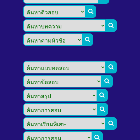








