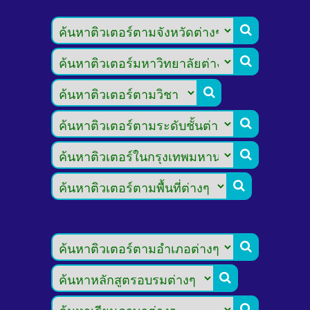








