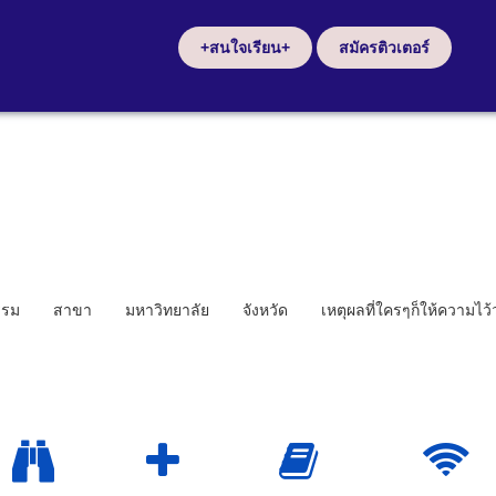
+สนใจเรียน+
สมัครติวเตอร์
รรม
สาขา
มหาวิทยาลัย
จังหวัด
เหตุผลที่ใครๆก็ให้ความไว