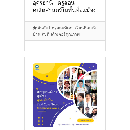
อุดรธานี - ครูสอน
คณิตศาสตร์ในพื้นที่อ.เมือง
อุดรธานี,บ้านสาม
พร้าว,อ.กุดจับ
อันดับ1 ครูสอนพิเศษ เรียนพิเศษที่
บ้าน กับทีมติวเตอร์คุณภาพ