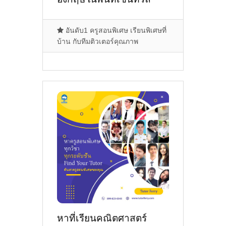
อุดร,อ.เมือง
อุดรธานี,อ.หนองวัวซอ
อันดับ1 ครูสอนพิเศษ เรียนพิเศษที่
บ้าน กับทีมติวเตอร์คุณภาพ
หาที่เรียนคณิตศาสตร์