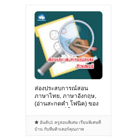
ส่องประสบการณ์สอน
ภาษาไทย, ภาษาอังกฤษ,
(อ่านสะกดคำ โฟนิค) ของ
ติวเตอร์ ครูพี่น้ำหวาน นวล
พรรณ ภูมิสะอาด @หมู่ 11
อันดับ1 ครูสอนพิเศษ เรียนพิเศษที่
ต. บ้านจั่น อ. เมือง จ.
บ้าน กับทีมติวเตอร์คุณภาพ
อุดรธานี