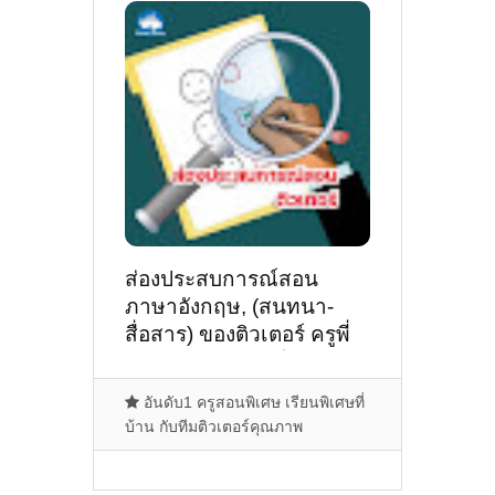
ส่องประสบการณ์สอน
ภาษาอังกฤษ, (สนทนา-
สื่อสาร) ของติวเตอร์ ครูพี่
ต่าย นายนิธินาถ โสดาวิชิต
@บ้านโนนภู่ทอง ต.บ้านจั่น
อันดับ1 ครูสอนพิเศษ เรียนพิเศษที่
อ.เมืองอุดรธานี
บ้าน กับทีมติวเตอร์คุณภาพ