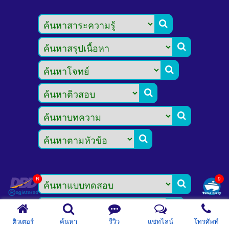








ติวเตอร์
ค้นหา
รีวิว
แชทไลน์
โทรศัพท์