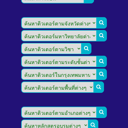







