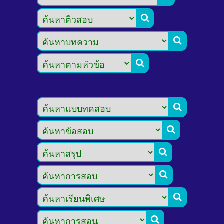








