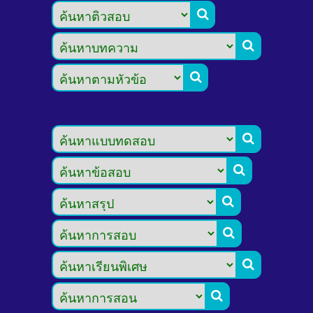








