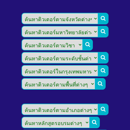







