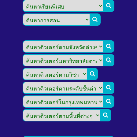







