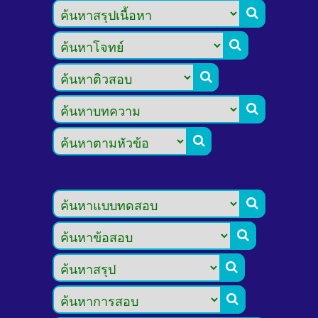








