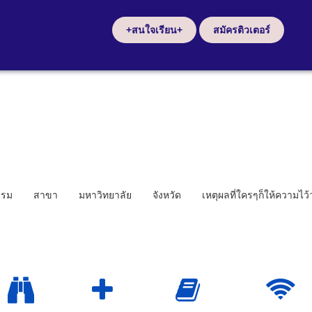
+สนใจเรียน+
สมัครติวเตอร์
รรม
สาขา
มหาวิทยาลัย
จังหวัด
เหตุผลที่ใครๆก็ให้ความไว