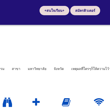
+สนใจเรียน+
สมัครติวเตอร์
รรม
สาขา
มหาวิทยาลัย
จังหวัด
เหตุผลที่ใครๆก็ให้ความไว