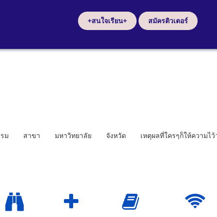
+สนใจเรียน+
สมัครติวเตอร์
รรม
สาขา
มหาวิทยาลัย
จังหวัด
เหตุผลที่ใครๆก็ให้ความไว