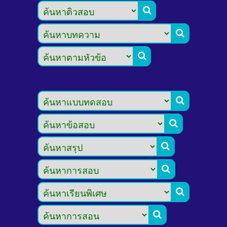








