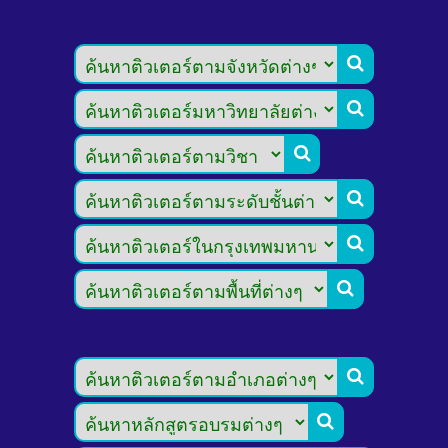







