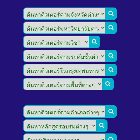








