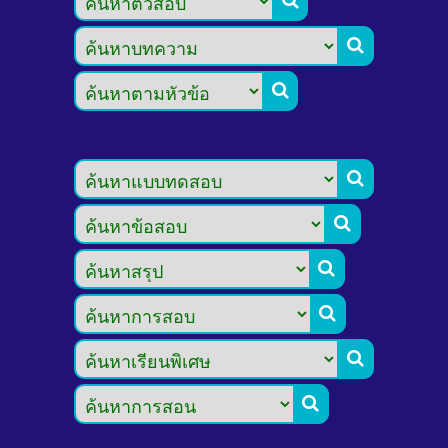








