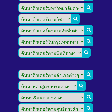








