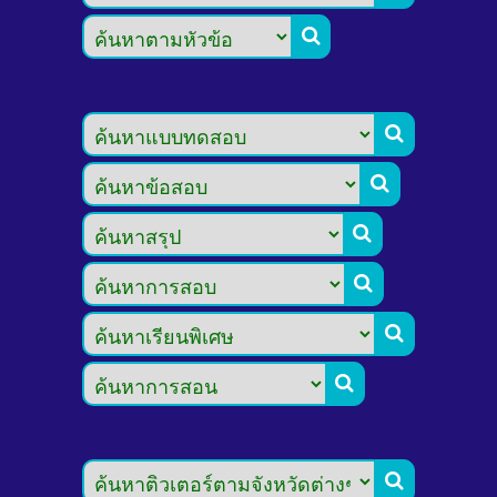







