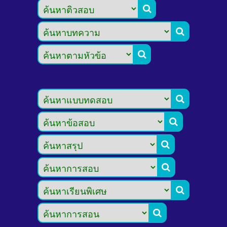








