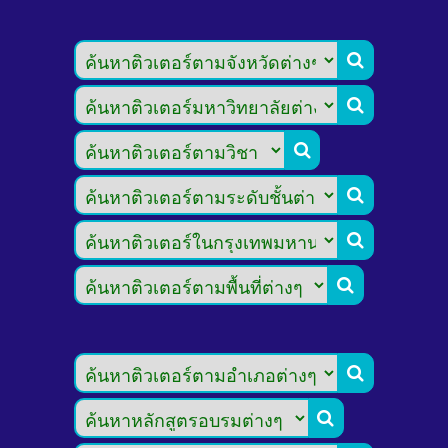







