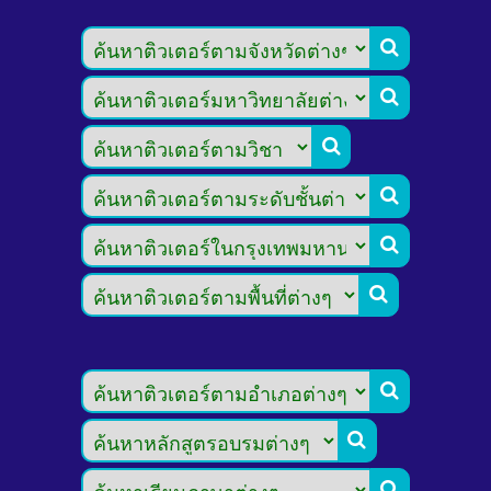








