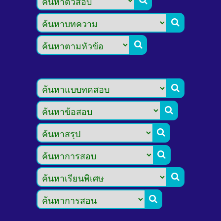








