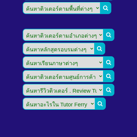






