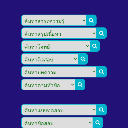







