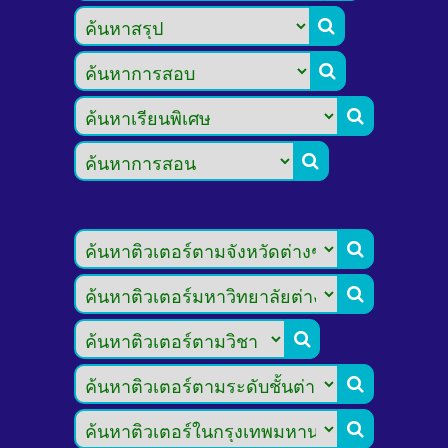








