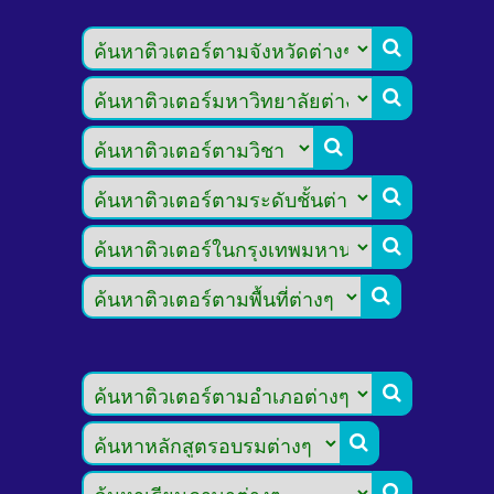








