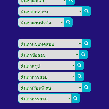








