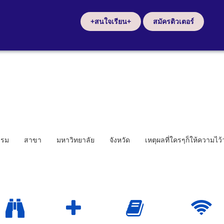
+สนใจเรียน+
สมัครติวเตอร์
รรม
สาขา
มหาวิทยาลัย
จังหวัด
เหตุผลที่ใครๆก็ให้ความไว