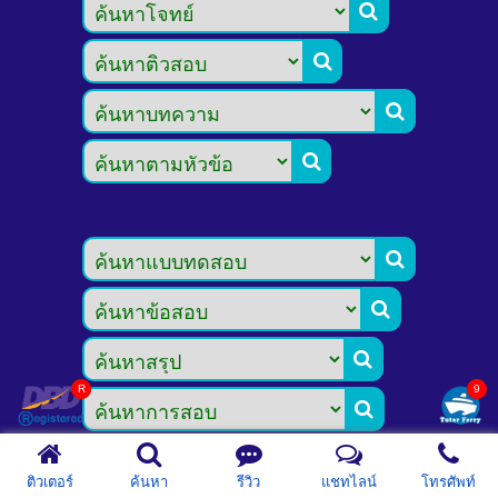









ติวเตอร์
ค้นหา
รีวิว
แชทไลน์
โทรศัพท์