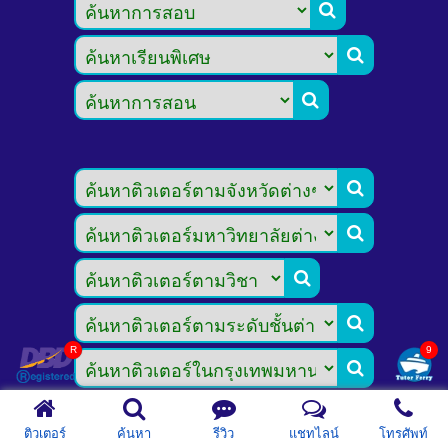









ติวเตอร์
ค้นหา
รีวิว
แชทไลน์
โทรศัพท์