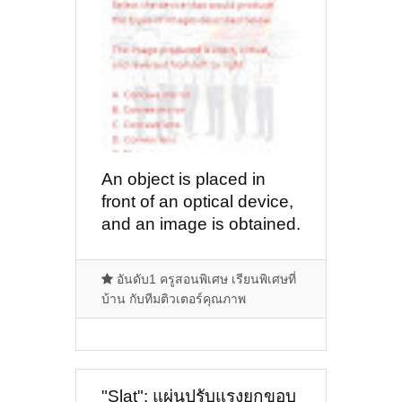
An object is placed in
front of an optical device,
and an image is obtained.
Select the device that
would produce the types
อันดับ1 ครูสอนพิเศษ เรียนพิเศษที่
of images described
บ้าน กับทีมติวเตอร์คุณภาพ
below. The image
produced is erect, virtual,
and reversed from left to
right.
"Slat": แผ่นปรับแรงยกขอบ