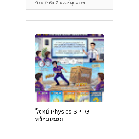
การเตรียมตัวสอบวิชา
บ้าน กับทีมติวเตอร์คุณภาพ
ฟิสิกส์ (Physics) - 25 ข้อ
โจทย์ Physics SPTG
พร้อมเฉลย