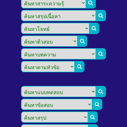








