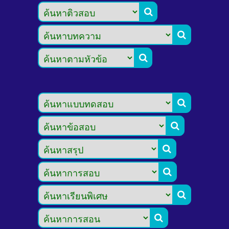








