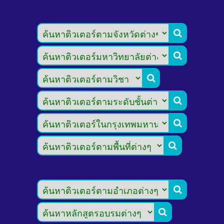







