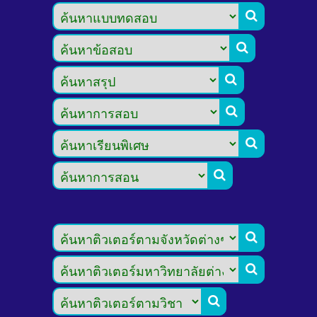








