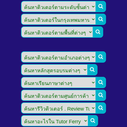








