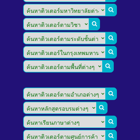








