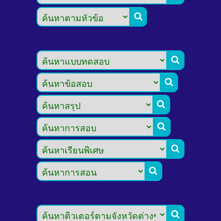







