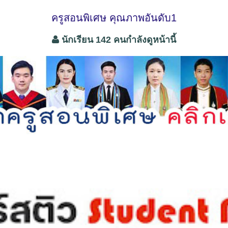
ครูสอนพิเศษ คุณภาพอันดับ1
นักเรียน 142 คนกำลังดูหน้านี้