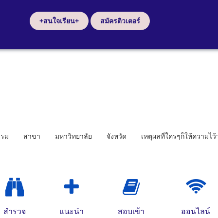
+สนใจเรียน+
สมัครติวเตอร์
รรม
สาขา
มหาวิทยาลัย
จังหวัด
เหตุผลที่ใครๆก็ให้ความไว
สำรวจ
แนะนำ
สอบเข้า
ออนไลน์