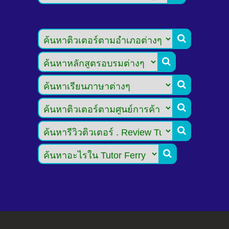





