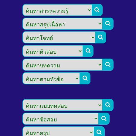








