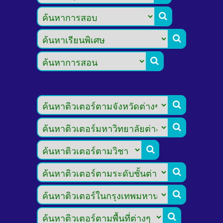








