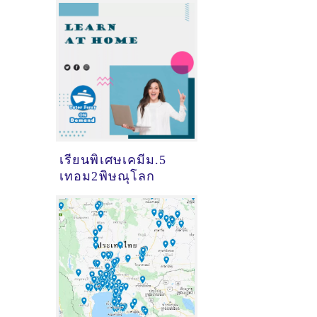
พิษณุโลก - ดูคำ
แนะนำครูสอนพิเศษ
ที่นี่
เรียนพิเศษเคมีม.5
เทอม2พิษณุโลก