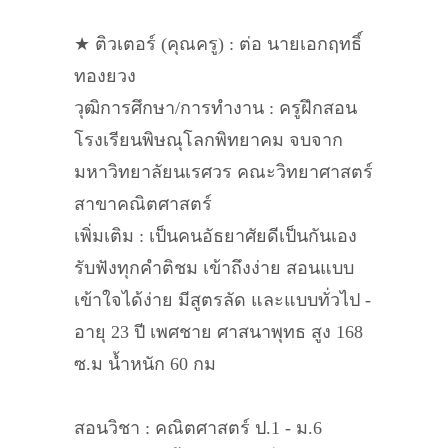
★ ติวเตอร์ (คุณครู) : ต่อ นายเอก​ฤทธิ์​
ทองยวง
วุฒิการศึกษา/การทำงาน : ครูฝึกสอน​
โรงเรียนพิษณุโลก​พิทยา​คม จบจาก
มหาวิทยาลัย​นเรศวร​ คณะวิทยาศาสตร์​
สาขาคณิตศาสตร์​
เพิ่มเติม : เป็นคนอัธยาศัยดีเป็นกันเอง​
รับฟังทุกคำติชม​ เข้าถึงง่าย​ สอนแบบ
เข้าใจได้ง่าย​ มีสูตร​ลัด​ และ​แบบทั่วไป -
อายุ​ 23​ ปี​ เพศชาย​ ศาสนา​พุทธ สูง​ 168
ซ.ม​ น้ำหนัก​ 60​ กม ​
สอนวิชา : คณิตศาสตร์ ป.1​ - ม.6​