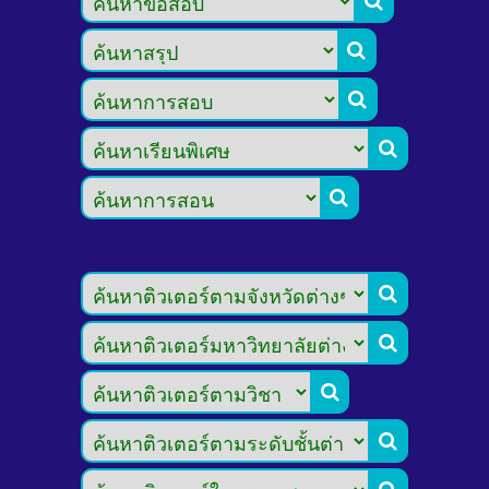








