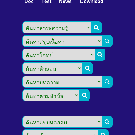
Doc
Test
News
Download






