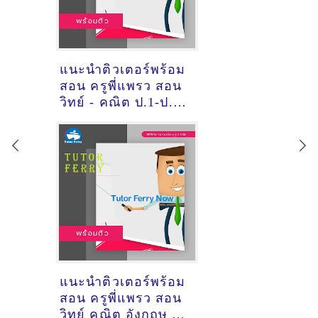
แนะนำติวเตอร์พร้อม
สอน ครูพี่แพรว สอน
วิทย์ - คณิต ป.1-ป.6
@ ต.เสม็ด อ.เมือง
ชลบุรี
แนะนำติวเตอร์พร้อม
สอน ครูพี่แพรว สอน
วิทย์ คณิต อังกฤษ @