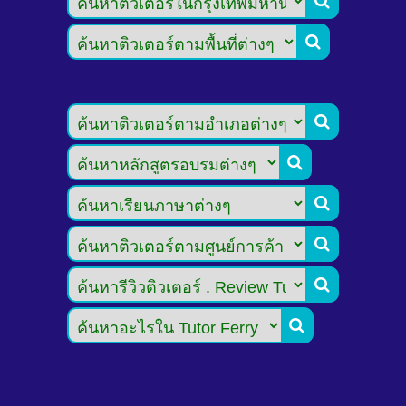







