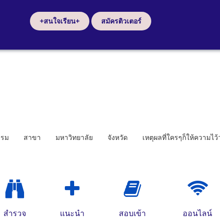
+สนใจเรียน+
สมัครติวเตอร์
รรม
สาขา
มหาวิทยาลัย
จังหวัด
เหตุผลที่ใครๆก็ให้ความไว
สำรวจ
แนะนำ
สอบเข้า
ออนไลน์