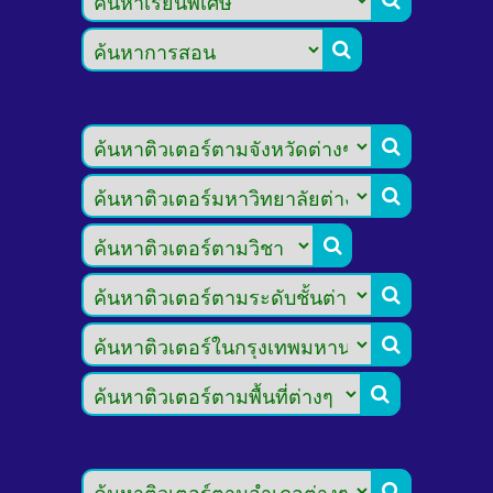







