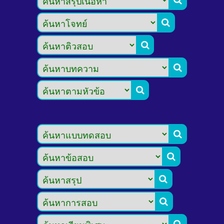








