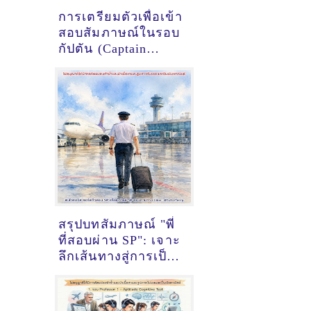
การเตรียมตัวเพื่อเข้า
สอบสัมภาษณ์ในรอบ
กัปตัน (Captain
Interview) ของทุน
นักบินฝึกหัด
การบินไทย (SPTG)
ให้ผ่านในครั้งเดียว
สรุปบทสัมภาษณ์ "พี่
ที่สอบผ่าน SP": เจาะ
ลึกเส้นทางสู่การเป็น
นักบินพาณิชย์