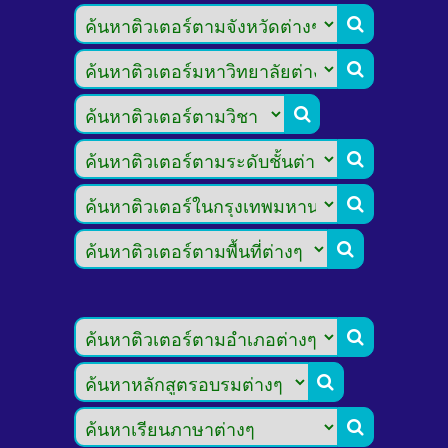








