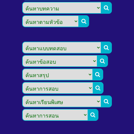







