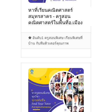
หาที่เรียนคณิตศาสตร์
สมุทรสาคร - ครูสอน
คณิตศาสตร์ในพื้นที่อ.เมือง
สมุทรสาคร,ซอยพันท้าย
นรสิงห์,อ.บ้านแพ้ว,มหาชัย,พอร์
อันดับ1 ครูสอนพิเศษ เรียนพิเศษที่
โต้ชิโน่
บ้าน กับทีมติวเตอร์คุณภาพ