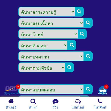








ติวเตอร์
ค้นหา
รีวิว
แชทไลน์
โทรศัพท์