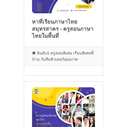
หาที่เรียนภาษาไทย
สมุทรสาคร - ครูสอนภาษา
ไทยในพื้นที่
มหาชัย,เซนทรัล
มหาชัย,กระทุ่มแบน,อำเภอ
อันดับ1 ครูสอนพิเศษ เรียนพิเศษที่
เมืองสมุทรสาคร,พระราม2
บ้าน กับทีมติวเตอร์คุณภาพ