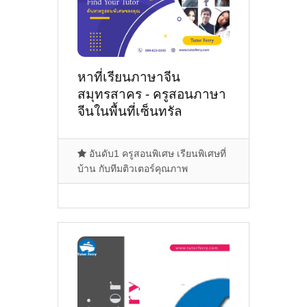
หาที่เรียนภาษาจีน
สมุทรสาคร - ครูสอนภาษา
จีนในพื้นที่เซ็นทรัล
มหาชัย,หมู่บ้านพฤกษา​
73,มหาชัย,มหาชัย
อันดับ1 ครูสอนพิเศษ เรียนพิเศษที่
บ้าน กับทีมติวเตอร์คุณภาพ