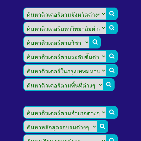








