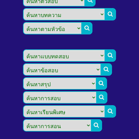








