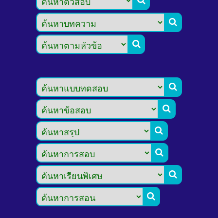








