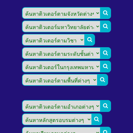








