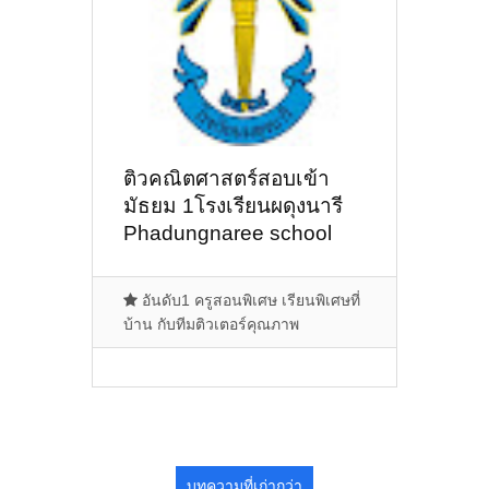
ติวคณิตศาสตร์สอบเข้า
มัธยม 1โรงเรียนผดุงนารี
Phadungnaree school
จ.มหาสารคาม
อันดับ1 ครูสอนพิเศษ เรียนพิเศษที่
บ้าน กับทีมติวเตอร์คุณภาพ
บทความที่เก่ากว่า