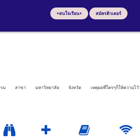
+สนใจเรียน+
สมัครติวเตอร์
รรม
สาขา
มหาวิทยาลัย
จังหวัด
เหตุผลที่ใครๆก็ให้ความไว