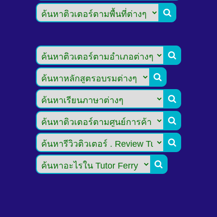






