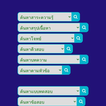







