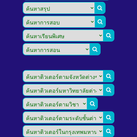








