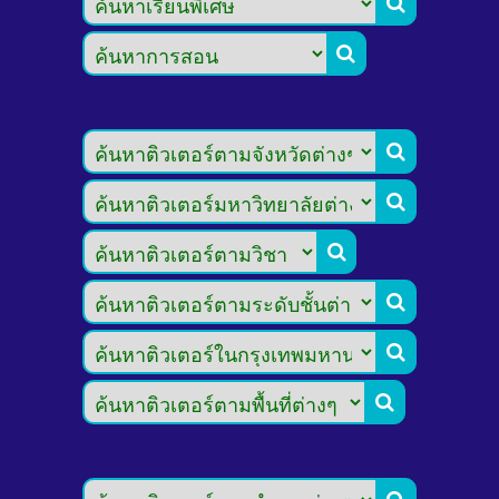







