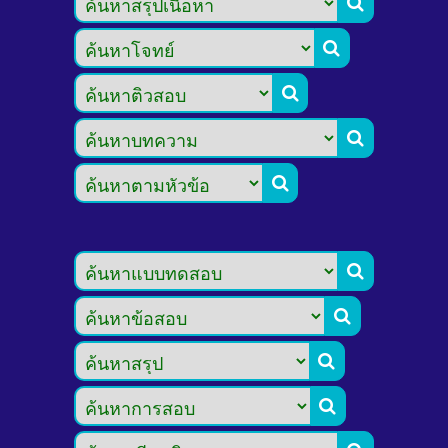








