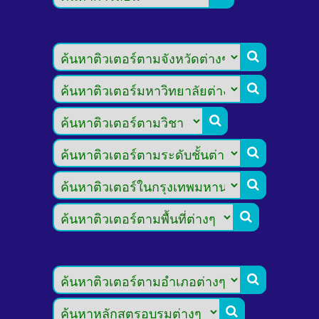







