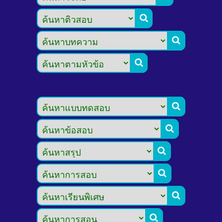








