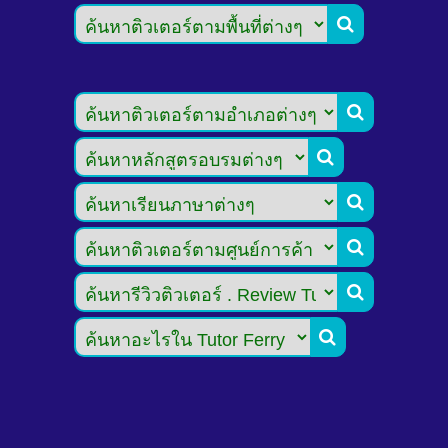






