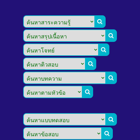







