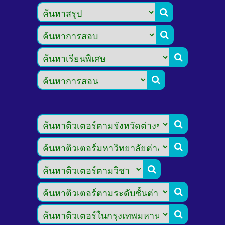








