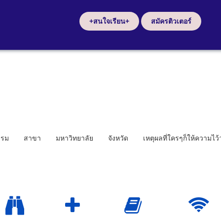
+สนใจเรียน+
สมัครติวเตอร์
รรม
สาขา
มหาวิทยาลัย
จังหวัด
เหตุผลที่ใครๆก็ให้ความไว